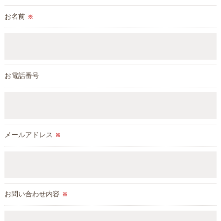
お名前
※
お電話番号
メールアドレス
※
お問い合わせ内容
※