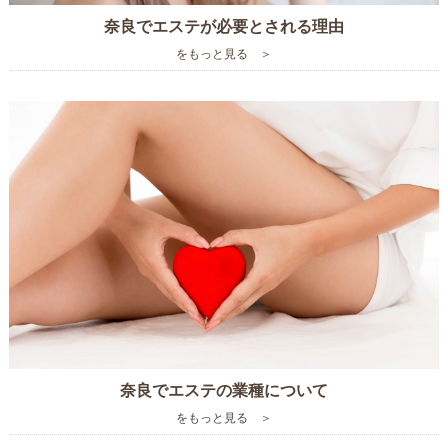
奈良でエステが必要とされる理由
をもっと見る ＞
奈良でエステの業種について
をもっと見る ＞